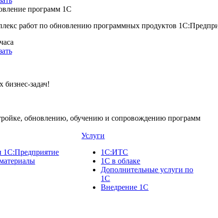
зать
овление программ 1С
лекс работ по обновлению программных продуктов 1С:Предпри
 часа
зать
 бизнес-задач!
стройке, обновлению, обучению и сопровождению программ
Услуги
 1С:Предприятие
1С:ИТС
материалы
1С в облаке
Дополнительные услуги по
1С
Внедрение 1С